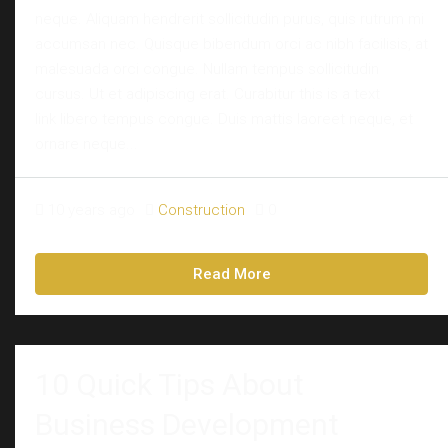
neque. Aliquam hendrerit sollicitudin purus, quis rutrum mi
accumsan nec. Quisque bibendum orci ac nibh facilisis, at
malesuada orci congue. Nullam tempus sollicitudin
cursus. Ut et adipiscing erat. Curabitur this is a text
link libero tempus congue. Duis mattis laoreet neque, et
ornare neque...
10 years ago
Construction
0
Read More
10 Quick Tips About
Business Development