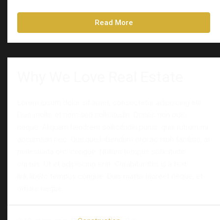
Read More
Why We Love Real Estate
Lorem ipsum dolor sit amet, consectetur adipiscing elit.
Duis mollis et sem sed sollicitudin. Donec non odio
neque. Aliquam hendrerit sollicitudin purus, quis rutrum mi
accumsan nec. Quisque bibendum orci ac nibh facilisis, at
malesuada orci congue. Nullam tempus sollicitudin
cursus. Ut et adipiscing erat. Curabitur this is a text
link libero tempus congue. Duis mattis laoreet neque, et
ornare neque...