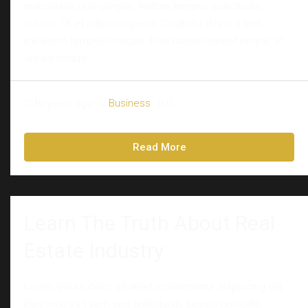
malesuada orci congue. Nullam tempus sollicitudin
cursus. Ut et adipiscing erat. Curabitur this is a text
link libero tempus congue. Duis mattis laoreet neque, et
ornare neque...
10 years ago
Business
0
Read More
Learn The Truth About Real
Estate Industry
Lorem ipsum dolor sit amet, consectetur adipiscing elit.
Duis mollis et sem sed sollicitudin. Donec non odio