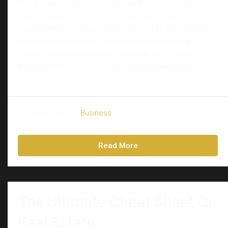
Duis mollis et sem sed sollicitudin. Donec non odio
neque. Aliquam hendrerit sollicitudin purus, quis rutrum mi
accumsan nec. Quisque bibendum orci ac nibh facilisis, at
malesuada orci congue. Nullam tempus sollicitudin
cursus. Ut et adipiscing erat. Curabitur this is a text
link libero tempus congue. Duis mattis laoreet neque, et
ornare neque...
10 years ago
Business
0
Read More
The Ultimate Cheat Sheet On
Real Estate