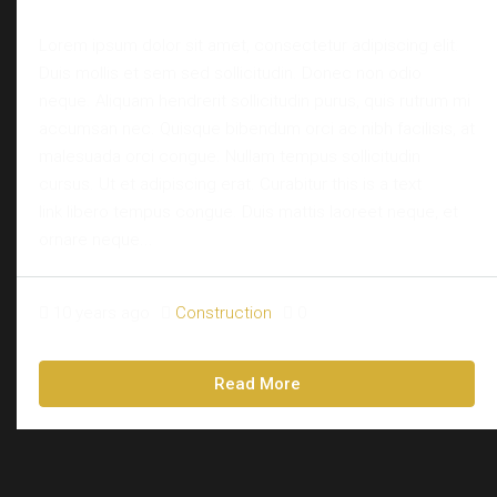
Lorem ipsum dolor sit amet, consectetur adipiscing elit.
Duis mollis et sem sed sollicitudin. Donec non odio
neque. Aliquam hendrerit sollicitudin purus, quis rutrum mi
accumsan nec. Quisque bibendum orci ac nibh facilisis, at
malesuada orci congue. Nullam tempus sollicitudin
cursus. Ut et adipiscing erat. Curabitur this is a text
link libero tempus congue. Duis mattis laoreet neque, et
ornare neque...
10 years ago
Construction
0
Read More