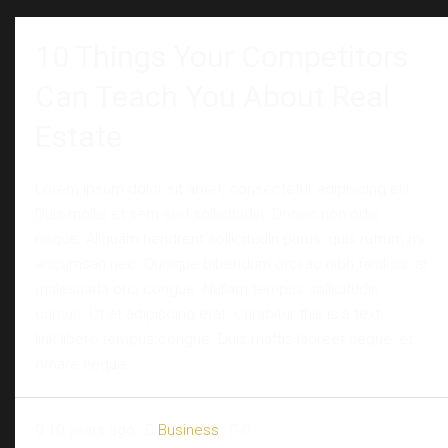
10 Things Your Competitors
Can Teach You About Real
Estate
Lorem ipsum dolor sit amet, consectetur adipiscing elit.
Duis mollis et sem sed sollicitudin. Donec non odio
neque. Aliquam hendrerit sollicitudin purus, quis rutrum mi
accumsan nec. Quisque bibendum orci ac nibh facilisis, at
malesuada orci congue. Nullam tempus sollicitudin
cursus. Ut et adipiscing erat. Curabitur this is a text
link libero tempus congue. Duis mattis laoreet neque, et
ornare neque...
10 years ago
Business
0