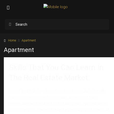
Home
Apartment
Apartment
Skills That You Can Learn In
The Real Estate Market
Lorem ipsum dolor sit amet, consectetur adipiscing elit.
Duis mollis et sem sed sollicitudin. Donec non odio
neque. Aliquam hendrerit sollicitudin purus, quis rutrum mi
accumsan nec. Quisque bibendum orci ac nibh facilisis, at