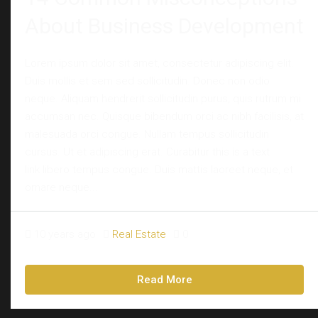
About Business Development
Lorem ipsum dolor sit amet, consectetur adipiscing elit.
Duis mollis et sem sed sollicitudin. Donec non odio
neque. Aliquam hendrerit sollicitudin purus, quis rutrum mi
accumsan nec. Quisque bibendum orci ac nibh facilisis, at
malesuada orci congue. Nullam tempus sollicitudin
cursus. Ut et adipiscing erat. Curabitur this is a text
link libero tempus congue. Duis mattis laoreet neque, et
ornare neque...
10 years ago
Real Estate
0
Read More