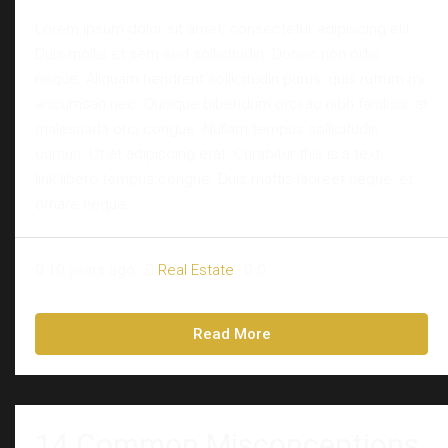
Lorem ipsum dolor sit amet, consectetur adipiscing elit.
Duis mollis et sem sed sollicitudin. Donec non odio
neque. Aliquam hendrerit sollicitudin purus, quis rutrum mi
accumsan nec. Quisque bibendum orci ac nibh facilisis, at
malesuada orci congue. Nullam tempus sollicitudin
cursus. Ut et adipiscing erat. Curabitur this is a text
link libero tempus congue. Duis mattis laoreet neque, et
ornare neque...
10 years ago
Real Estate
0
Read More
14 Common Misconceptions