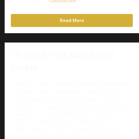
10 years ago
Construction
0
Read More
10 Quick Tips About Real
Estate
Lorem ipsum dolor sit amet, consectetur adipiscing elit.
Duis mollis et sem sed sollicitudin. Donec non odio
neque. Aliquam hendrerit sollicitudin purus, quis rutrum mi
accumsan nec. Quisque bibendum orci ac nibh facilisis, at
malesuada orci congue. Nullam tempus sollicitudin
cursus. Ut et adipiscing erat. Curabitur this is a text
link libero tempus congue. Duis mattis laoreet neque, et
ornare neque...