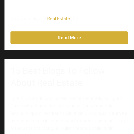
10 years ago
Real Estate
0
Read More
15 Best Blogs To Follow
About Real Estate
Lorem ipsum dolor sit amet, consectetur adipiscing elit.
Duis mollis et sem sed sollicitudin. Donec non odio
neque. Aliquam hendrerit sollicitudin purus, quis rutrum mi
accumsan nec. Quisque bibendum orci ac nibh facilisis, at
malesuada orci congue. Nullam tempus sollicitudin