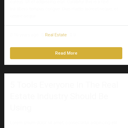
cursus. Ut et adipiscing erat. Curabitur this is a text
link libero tempus congue. Duis mattis laoreet neque, et
ornare neque...
10 years ago
Real Estate
0
Read More
5 Tools Everyone In The Real
Estate Industry Should Be
Using
Lorem ipsum dolor sit amet, consectetur adipiscing elit.